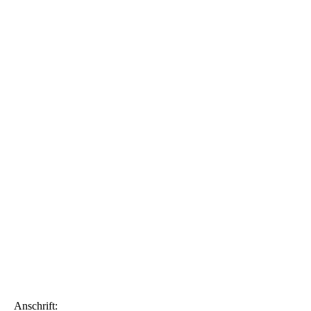
TiTe Jugen
Anschrift: